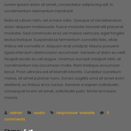
Lorem ipsum dolor sit amet, consectetur adipiscing elit. In
condimentum elementum hendrerit.
Nulla id rutrum nibh, vel ornare odio. Quisque ut nisi bibendum
dolor aliquam malesuada. Fusce molestie laoreet elit placerat
molestie. Sed commodo eros vel massa vehicula, eget fringilla
lectus tristique. Suspendisse fermentum convallis felis, vitae
finibus elit convallis in. Aliquam erat volutpat. Mauris posuere
ligula interdum ullamcorper accumsan. Aenean ut diam eu velit
feugiat iaculis eu vel augue. Vivamus suscipit volutpat nibh, at
condimentum nisi accumsan mollis. Nam tristique accumsan
lacus. Proin ultricies est et blandit lobortis. Curabitur a pretium
metus, sit amet pulvinar nunc. Donec sagittis urna sit amet enim
eleifend, ac finibus eros cursus. Aenean a sapien sollicitudin,
consequat lorem sit amet, sollicitudin justo. Morbi id mauris
mauris.
admin
audio
responsive
,
website
0
comments