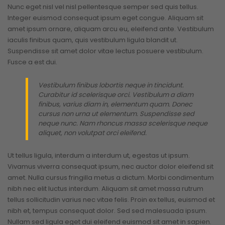
Nunc eget nisl vel nisl pellentesque semper sed quis tellus.
Integer euismod consequat ipsum eget congue. Aliquam sit
amet ipsum ornare, aliquam arcu eu, eleifend ante. Vestibulum
iaculis finibus quam, quis vestibulum ligula blandit ut.
Suspendisse sit amet dolor vitae lectus posuere vestibulum.
Fusce a est dui.
Vestibulum finibus lobortis neque in tincidunt.
Curabitur id scelerisque orci. Vestibulum a diam
finibus, varius diam in, elementum quam. Donec
cursus non urna ut elementum. Suspendisse sed
neque nunc. Nam rhoncus massa scelerisque neque
aliquet, non volutpat orci eleifend.
Ut tellus ligula, interdum a interdum ut, egestas ut ipsum.
Vivamus viverra consequat ipsum, nec auctor dolor eleifend sit
amet. Nulla cursus fringilla metus a dictum. Morbi condimentum
nibh nec elit luctus interdum. Aliquam sit amet massa rutrum
tellus sollicitudin varius nec vitae felis. Proin ex tellus, euismod et
nibh et, tempus consequat dolor. Sed sed malesuada ipsum.
Nullam sed ligula eget dui eleifend euismod sit amet in sapien.