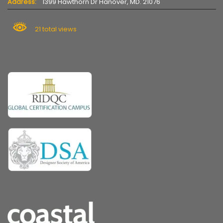
Address:
1399 Hawthorn Dr Hanover, MD. 21076
21 total views