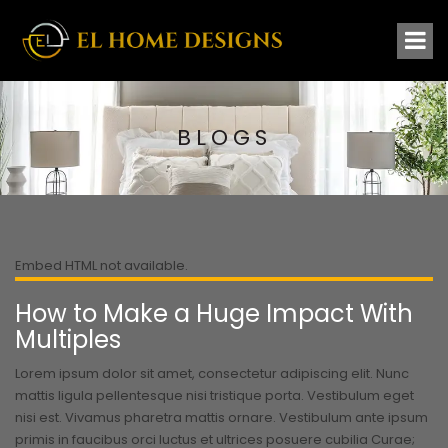
BLOGS
Embed HTML not available.
How to Make a Huge Impact With
Multiples
Lorem ipsum dolor sit amet, consectetur adipiscing elit. Nunc
mattis ligula pellentesque nisi tristique porta. Vestibulum eget
nisi est. Vivamus pharetra mattis ornare. Vestibulum ante ipsum
primis in faucibus orci luctus et ultrices posuere cubilia Curae;