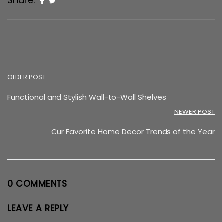
Share:
Post
OLDER POST
navigation
Functional and Stylish Wall-to-Wall Shelves
NEWER POST
Our Favorite Home Decor Trends of the Year
0 COMMENTS
LEAVE A REPLY